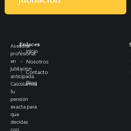
Enlaces
Asesoría
Inicio
profesional
en
Nosotros
jubilación
Contacto
anticipada.
Blog
Calculamos
tu
pensión
exacta para
que
decidas
con