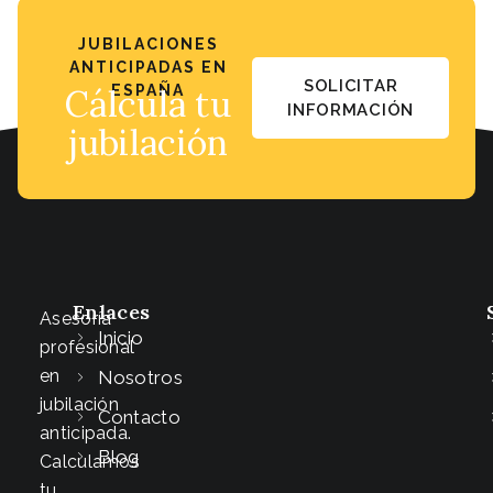
JUBILACIONES
ANTICIPADAS EN
SOLICITAR
Cálcula tu
ESPAÑA
INFORMACIÓN
jubilación
Enlaces
Asesoría
Inicio
profesional
en
Nosotros
jubilación
Contacto
anticipada.
Blog
Calculamos
tu