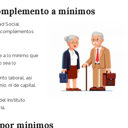
 complemento a mínimos
ad Social,
los complementos
ue a lo mínimo que
o sea lo
o laboral, así
, ni de capital.
el Instituto
ia.
 por mínimos