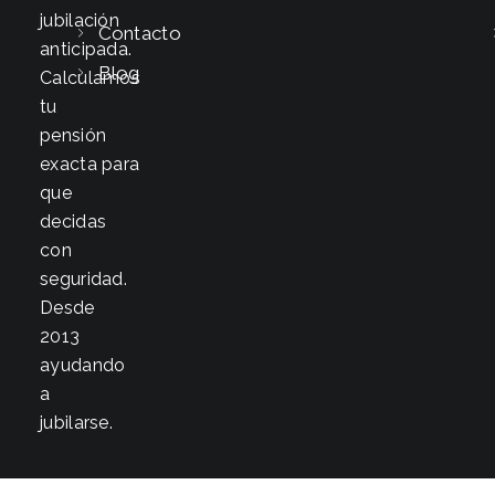
jubilación
Contacto
anticipada.
Blog
Calculamos
tu
pensión
exacta para
que
decidas
con
seguridad.
Desde
2013
ayudando
a
jubilarse.