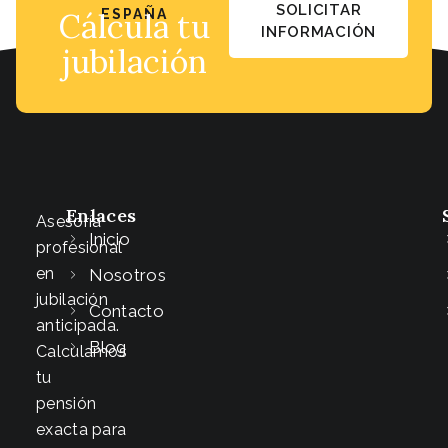
SOLICITAR
Cálcula tu
ESPAÑA
INFORMACIÓN
jubilación
Enlaces
Asesoría
Inicio
profesional
en
Nosotros
jubilación
Contacto
anticipada.
Blog
Calculamos
tu
pensión
exacta para