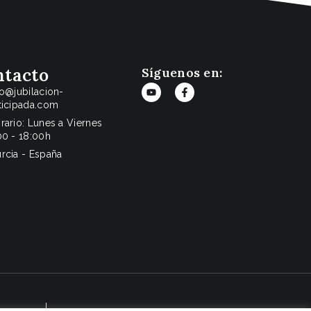
ntacto
Síguenos en:
fo@jubilacion-
ticipada.com
rario: Lunes a Viernes
00 - 18:00h
rcia - España