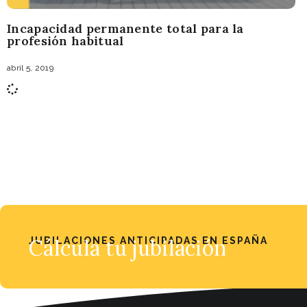
Incapacidad permanente total para la
profesión habitual
abril 5, 2019
JUBILACIONES ANTICIPADAS EN ESPAÑA
Cálcula tu jubilación