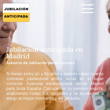
Jubilación anticipada en
Madrid
Asesoría de Jubilación personalizado
Si tienes entre 50 y 65 años y quieres saber cuánto
cobrarías jubilándote antes, estás en el lugar
correcto. Asesoría especializada desde Madrid
para toda España. Calculamos tu pensión exacta,
analizamos todas tus opciones y te ayudamos a
elegir el mejor momento para jubilarte.