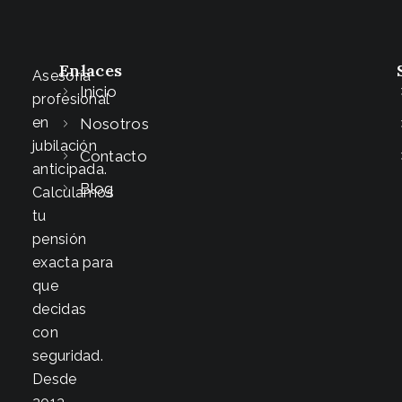
Enlaces
Asesoría
Inicio
profesional
en
Nosotros
jubilación
Contacto
anticipada.
Blog
Calculamos
tu
pensión
exacta para
que
decidas
con
seguridad.
Desde