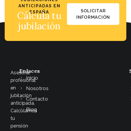
ANTICIPADAS EN
SOLICITAR
Cálcula tu
ESPAÑA
INFORMACIÓN
jubilación
Enlaces
Asesoría
Inicio
profesional
en
Nosotros
jubilación
Contacto
anticipada.
Blog
Calculamos
tu
pensión