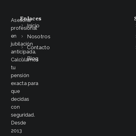
Enlaces
Asesoría
Inicio
profesional
en
Nosotros
jubilación
Contacto
anticipada.
Blog
Calculamos
tu
pensión
exacta para
que
decidas
con
seguridad.
Desde
2013