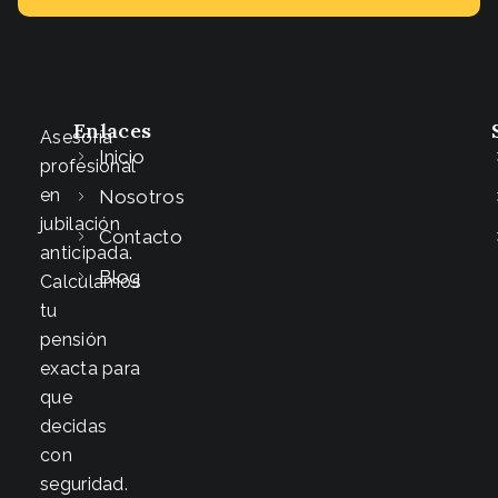
Enlaces
Asesoría
Inicio
profesional
en
Nosotros
jubilación
Contacto
anticipada.
Blog
Calculamos
tu
pensión
exacta para
que
decidas
con
seguridad.