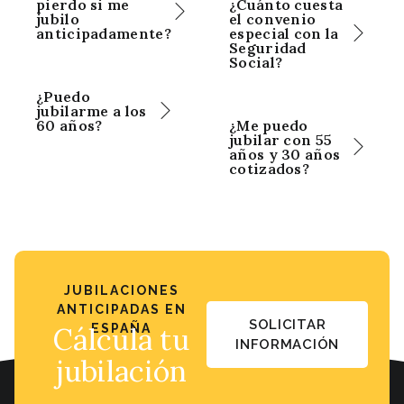
pierdo si me
¿Cuánto cuesta
jubilo
el convenio
anticipadamente?
especial con la
Seguridad
Social?
¿Puedo
jubilarme a los
60 años?
¿Me puedo
jubilar con 55
años y 30 años
cotizados?
JUBILACIONES
ANTICIPADAS EN
SOLICITAR
Cálcula tu
ESPAÑA
INFORMACIÓN
jubilación