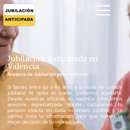
Jubilación anticipada en
Valencia
Asesoría de Jubilación personalizado
Si tienes entre 50 y 65 años y la duda de cuándo
jubilarte te quita el sueño, podemos ayudarte.
Desde nuestras oficinas en Valencia ofrecemos
asesoría especializada donde calculamos tu
pensión exacta en cada escenario posible y te
damos toda la información para que tomes la
mejor decisión de tu vida laboral.