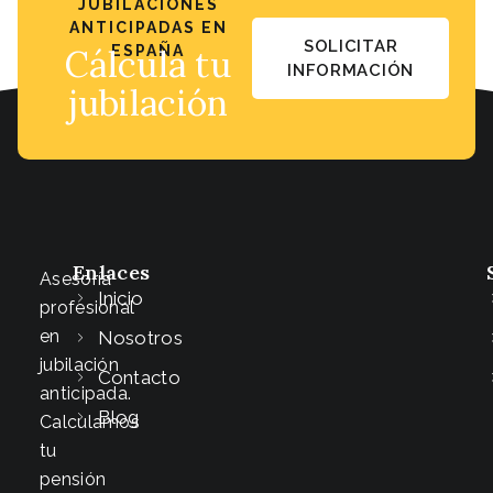
JUBILACIONES
ANTICIPADAS EN
SOLICITAR
Cálcula tu
ESPAÑA
INFORMACIÓN
jubilación
Enlaces
Asesoría
Inicio
profesional
en
Nosotros
jubilación
Contacto
anticipada.
Blog
Calculamos
tu
pensión