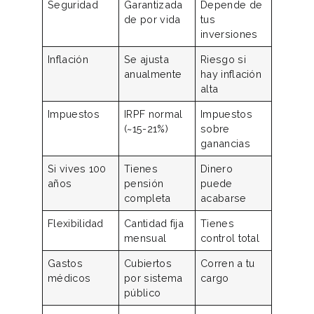
Seguridad
Garantizada
Depende de
de por vida
tus
inversiones
Inflación
Se ajusta
Riesgo si
anualmente
hay inflación
alta
Impuestos
IRPF normal
Impuestos
(~15-21%)
sobre
ganancias
Si vives 100
Tienes
Dinero
años
pensión
puede
completa
acabarse
Flexibilidad
Cantidad fija
Tienes
mensual
control total
Gastos
Cubiertos
Corren a tu
médicos
por sistema
cargo
público