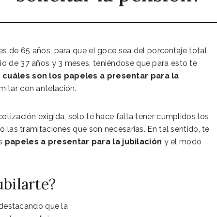
 es de 65 años, para que el goce sea del porcentaje total
rio de 37 años y 3 meses, teniéndose que para esto te
r
cuáles son los papeles a presentar para la
mitar con antelación.
cotización exigida, solo te hace falta tener cumplidos los
do las tramitaciones que son necesarias. En tal sentido, te
os
papeles a presentar para la jubilación
y el modo
ubilarte?
 destacando que la
Pensión máxima de jubilación