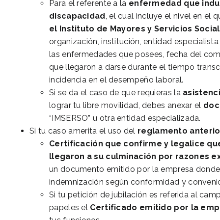
Para el referente a la
enfermedad
que indu
discapacidad
, el cual incluye el nivel en e
el Instituto de Mayores y Servicios Socia
organización, institución, entidad especialist
las enfermedades que posees, fecha del comi
que llegaron a darse durante el tiempo trans
incidencia en el desempeño laboral.
Si se da el caso de que requieras la
asistenc
lograr tu libre movilidad, debes anexar el
doc
“IMSERSO” u otra entidad especializada.
Si tu caso amerita el uso del
reglamento anterior
Certificación que confirme y legalice qu
llegaron a su culminación por razones e
un documento emitido por la empresa donde 
indemnización según conformidad y convenio 
Si tu petición de jubilación es referida al ca
papeles el
Certificado emitido por la em