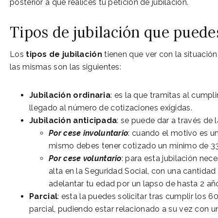
posterior a que realices tu petición de jubilación.
Tipos de jubilación que puedes
Los
tipos de jubilación
tienen que ver con la situació
las mismas son las siguientes:
Jubilación ordinaria
: es la que tramitas al cumpl
llegado al número de cotizaciones exigidas.
Jubilación anticipada
: se puede dar a través de l
Por cese involuntario
: cuando el motivo es u
mismo debes tener cotizado un mínimo de 33 a
Por cese voluntario
: para esta jubilación nec
alta en la Seguridad Social, con una cantidad
adelantar tu edad por un lapso de hasta 2 añ
Parcial
: esta la puedes solicitar tras cumplir los 
parcial, pudiendo estar relacionado a su vez con 