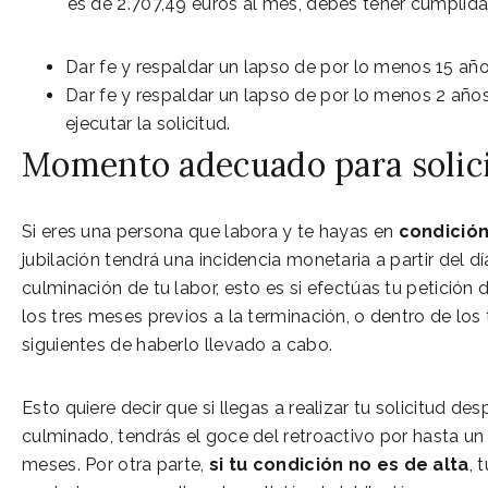
2021
es de 2.707,49 euros al mes, debes tener cumplida
Dar fe y respaldar un lapso de por lo menos 15 año
Dar fe y respaldar un lapso de por lo menos 2 años
ejecutar la solicitud.
Momento adecuado para solicit
Si eres una persona que labora y te hayas en
condición
jubilación tendrá una incidencia monetaria a partir del dí
culminación de tu labor, esto es si efectúas tu petición d
los tres meses previos a la terminación, o dentro de los
siguientes de haberlo llevado a cabo.
Esto quiere decir que si llegas a realizar tu solicitud de
culminado, tendrás el goce del retroactivo por hasta un
meses. Por otra parte,
si tu condición
no es de alta
, 