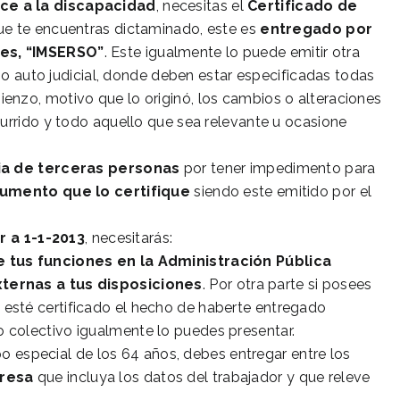
ce a la
discapacidad
, necesitas el
Certificado de
l que te encuentras dictaminado, este es
entregado por
les, “IMSERSO”
. Este igualmente lo puede emitir otra
a o auto judicial, donde deben estar especificadas todas
enzo, motivo que lo originó, los cambios o alteraciones
currido y todo aquello que sea relevante u ocasione
ia de terceras personas
por tener impedimento para
umento que lo certifique
siendo este emitido por el
 a 1-1-2013
, necesitarás:
e tus funciones en la Administración Pública
xternas a tus disposiciones
. Por otra parte si posees
esté certificado el hecho de haberte entregado
colectivo igualmente lo puedes presentar.
mpo especial de los 64 años, debes entregar entre los
presa
que incluya los datos del trabajador y que releve