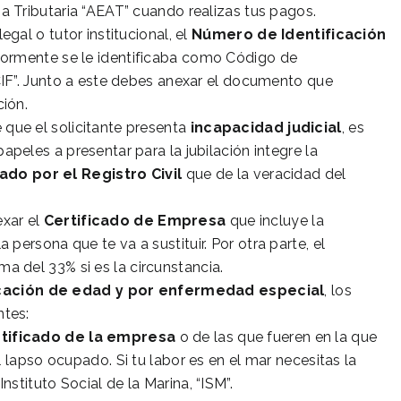
ia Tributaria “AEAT” cuando realizas tus pagos.
egal o tutor institucional, el
Número de Identificación
riormente se le identificaba como Código de
“CIF”. Junto a este debes anexar el documento que
ción.
 que el solicitante presenta
incapacidad judicial
, es
apeles a presentar para la jubilación integre la
ado por el Registro Civil
que de la veracidad del
exar el
Certificado de Empresa
que incluye la
a persona que te va a sustituir. Por otra parte, el
ma del 33% si es la circunstancia.
cación de edad
y por enfermedad especial
, los
ntes:
tificado de la empresa
o de las que fueren en la que
 lapso ocupado. Si tu labor es en el mar necesitas la
stituto Social de la Marina, “ISM”.