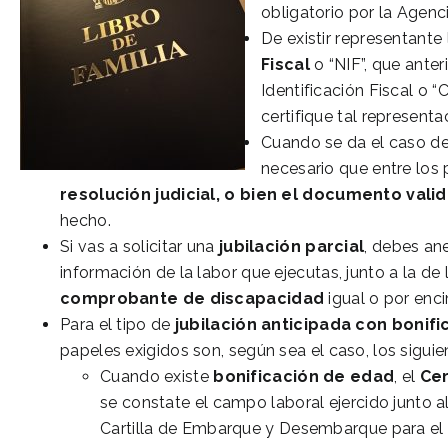
obligatorio por la Agenc
De existir representante l
Fiscal
o “NIF”, que ante
Identificación Fiscal o 
certifique tal representa
Cuando se da el caso de
necesario que entre los p
resolución judicial, o bien el documento valid
hecho.
Si vas a solicitar una
jubilación parcial
, debes an
información de la labor que ejecutas, junto a la de l
comprobante de discapacidad
igual o por enci
Para el tipo de
jubilación anticipada
con bonifi
papeles exigidos son, según sea el caso, los siguie
Cuando existe
bonificación de edad
, el
Cer
se constate el campo laboral ejercido junto al
Cartilla de Embarque y Desembarque para el In