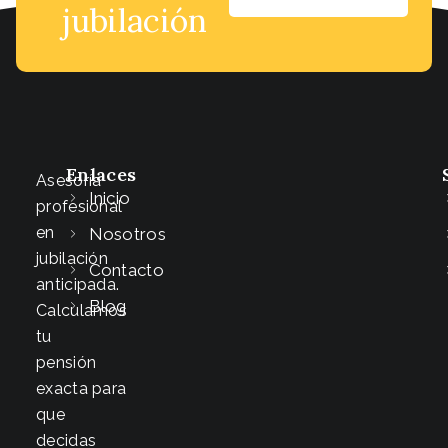
jubilación
Enlaces
Asesoría
Inicio
profesional
en
Nosotros
jubilación
Contacto
anticipada.
Blog
Calculamos
tu
pensión
exacta para
que
decidas