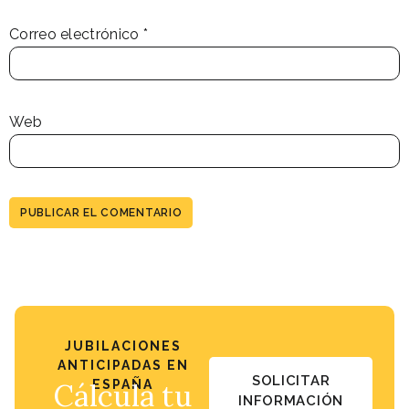
Correo electrónico
*
Web
JUBILACIONES
ANTICIPADAS EN
SOLICITAR
Cálcula tu
ESPAÑA
INFORMACIÓN