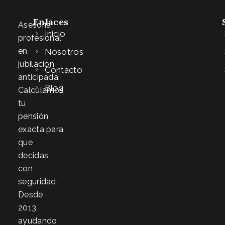
Enlaces
Asesoría
Inicio
profesional
en
Nosotros
jubilación
Contacto
anticipada.
Blog
Calculamos
tu
pensión
exacta para
que
decidas
con
seguridad.
Desde
2013
ayudando