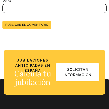
Web
JUBILACIONES
ANTICIPADAS EN
SOLICITAR
Cálcula tu
ESPAÑA
INFORMACIÓN
jubilación