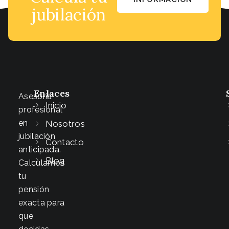
jubilación
Enlaces
Asesoría
Inicio
profesional
en
Nosotros
jubilación
Contacto
anticipada.
Blog
Calculamos
tu
pensión
exacta para
que