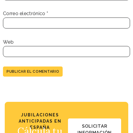
Correo electrónico
*
Web
JUBILACIONES
ANTICIPADAS EN
SOLICITAR
Cálcula tu
ESPAÑA
INFORMACIÓN