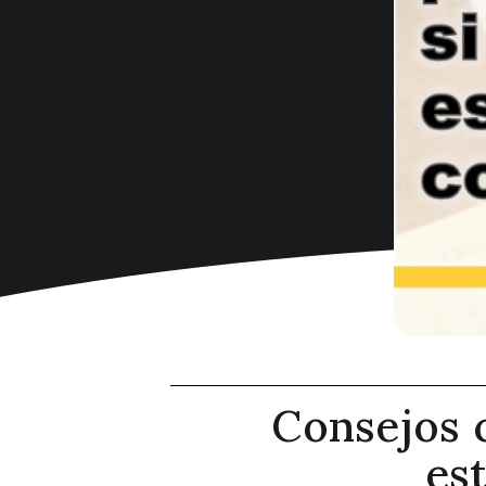
Consejos c
es