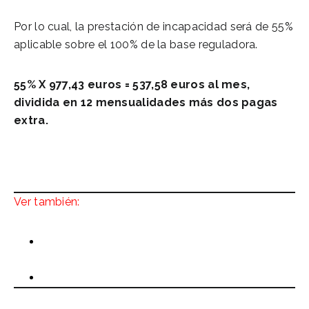
Por lo cual, la prestación de incapacidad será de 55%
aplicable sobre el 100% de la base reguladora.
55% X 977,43 euros = 537,58 euros al mes,
dividida en 12 mensualidades más dos pagas
extra.
Ver también:
¿Qué pasa con la incapacidad permanente
cuando llega la edad de jubilación?.
Incapacidad permanente: preguntas frecuentes.