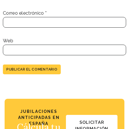
Correo electrónico
*
Web
JUBILACIONES
ANTICIPADAS EN
SOLICITAR
Cálcula tu
ESPAÑA
INFORMACIÓN