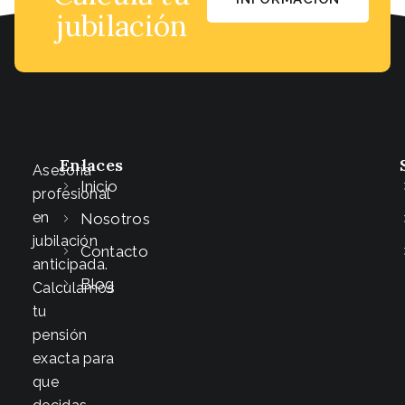
jubilación
Enlaces
Asesoría
Inicio
profesional
en
Nosotros
jubilación
Contacto
anticipada.
Blog
Calculamos
tu
pensión
exacta para
que