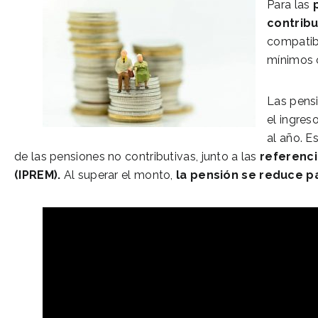
Para las
contribu
compatibl
mínimos o
Las pensi
el ingres
al año. E
de las pensiones no contributivas, junto a las
referenci
(IPREM).
Al superar el monto,
la pensión se reduce p