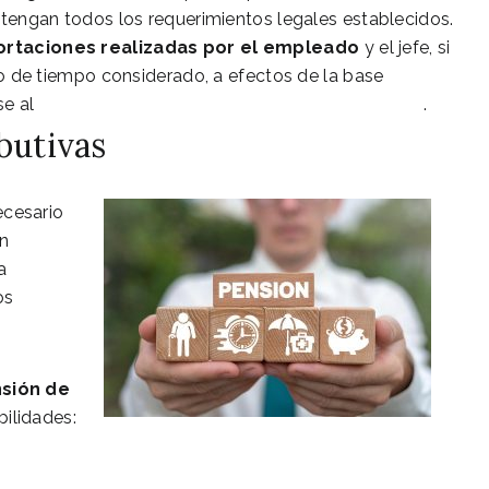
tengan todos los requerimientos legales establecidos.
portaciones realizadas por el empleado
y el jefe, si
zo de tiempo considerado, a efectos de la base
se al
Con
v
enio especial de la Seguridad Social
.
butivas
ecesario
en
a
os
sión de
bilidades: